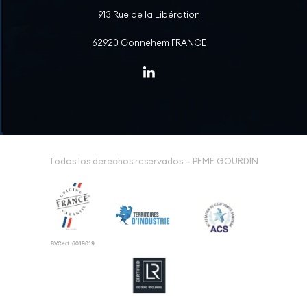
913 Rue de la Libération
62920 Gonnehem FRANCE
Todos los derechos reservados – PEME GOURDIN
BVCert. 6019019