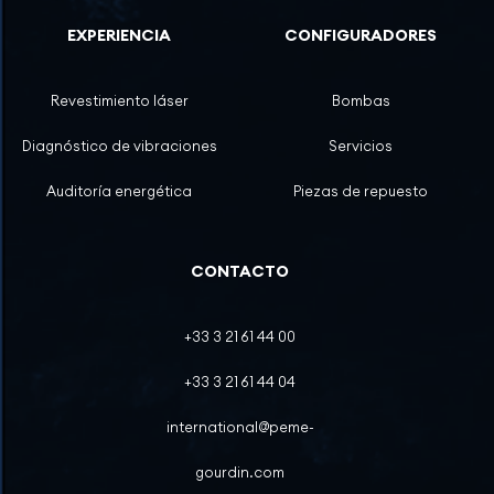
EXPERIENCIA
CONFIGURADORES
Revestimiento láser
Bombas
Diagnóstico de vibraciones
Servicios
Auditoría energética
Piezas de repuesto
CONTACTO
+33 3 21 61 44 00
+33 3 21 61 44 04
international@peme-
gourdin.com