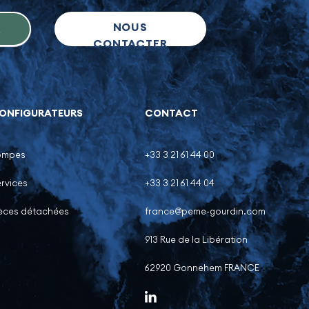
NOUS
R
CONTACTER
ONFIGURATEURS
CONTACT
ompes
+33 3 21 61 44 00
rvices
+33 3 21 61 44 04
ièces détachées
france@peme-gourdin.com
913 Rue de la Libération
62920 Gonnehem FRANCE