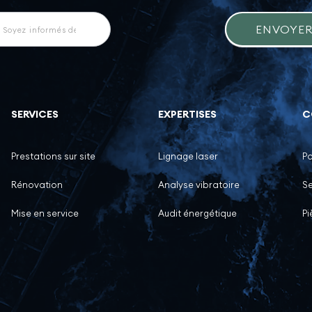
letter
ENVOYE
SERVICES
EXPERTISES
C
Prestations sur site
Lignage laser
P
Rénovation
Analyse vibratoire
Se
Mise en service
Audit énergétique
P