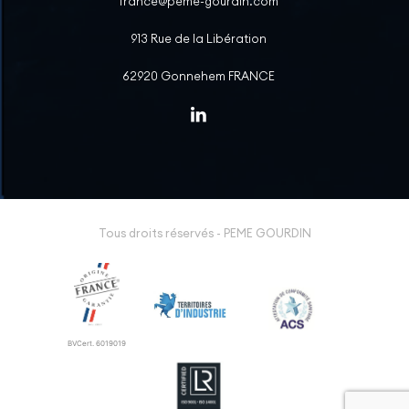
france@peme-gourdin.com
913 Rue de la Libération
62920 Gonnehem FRANCE
Tous droits réservés - PEME GOURDIN
BVCert. 6019019