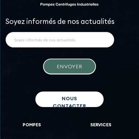
Newsletter
Soyez informés de nos actualités
ENVOYER
NOUS
CONTACTER
POMPES
SERVICES