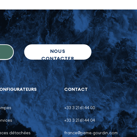
NOUS
R
CONTACTER
ONFIGURATEURS
CONTACT
ompes
+33 3 21 61 44 00
rvices
+33 3 21 61 44 04
ièces détachées
france@peme-gourdin.com