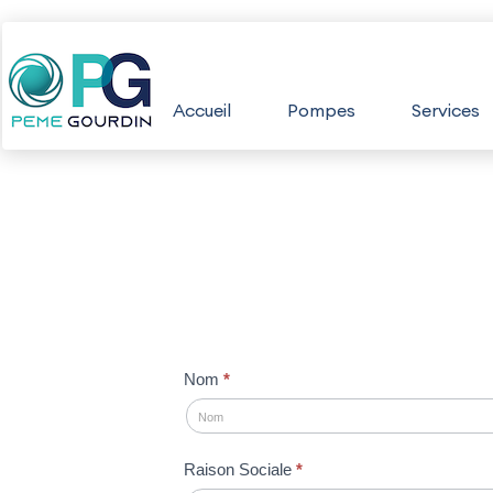
Aller
au
Accueil
Pompes
Services
contenu
Nom
*
contact-
form
Raison Sociale
*