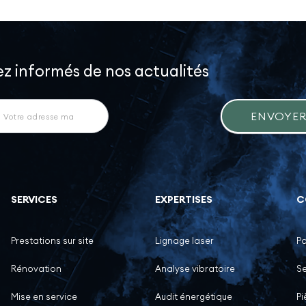
z informés de nos actualités
letter
ENVOYE
SERVICES
EXPERTISES
C
Prestations sur site
Lignage laser
P
Rénovation
Analyse vibratoire
Se
Mise en service
Audit énergétique
P