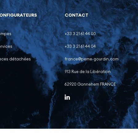
ONFIGURATEURS
CONTACT
ompes
+33 3 21 61 44 00
rvices
+33 3 21 61 44 04
ièces détachées
france@peme-gourdin.com
913 Rue de la Libération
62920 Gonnehem FRANCE