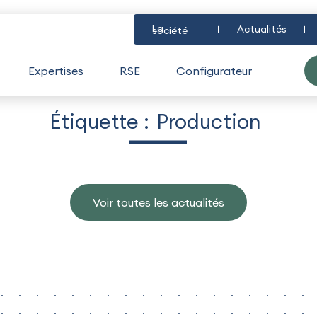
La
Actualités
société
Expertises
RSE
Configurateur
Étiquette :
Production
Voir toutes les actualités